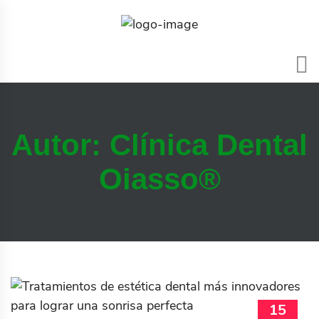
Autor:
Clínica Dental
Oiasso®
15